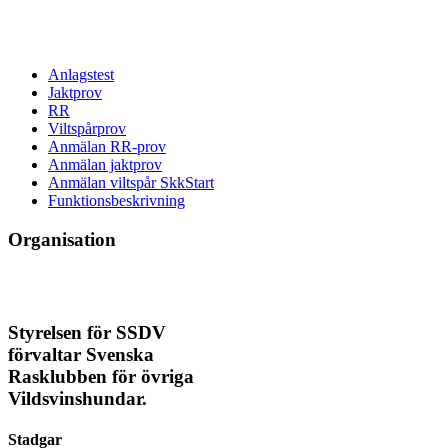
Anlagstest
Jaktprov
RR
Viltspårprov
Anmälan RR-prov
Anmälan jaktprov
Anmälan viltspår SkkStart
Funktionsbeskrivning
Organisation
Styrelsen för SSDV
förvaltar Svenska
Rasklubben för övriga
Vildsvinshundar.
Stadgar