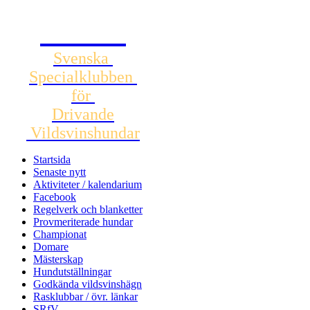
SSDV
Svenska
Specialklubben
för
Drivande
Vildsvinshundar
Startsida
Senaste nytt
Aktiviteter / kalendarium
Facebook
Regelverk och blanketter
Provmeriterade hundar
Championat
Domare
Mästerskap
Hundutställningar
Godkända vildsvinshägn
Rasklubbar / övr. länkar
SRfV