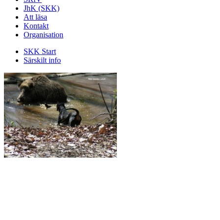
JhK (SKK)
Att läsa
Kontakt
Organisation
SKK Start
Särskilt info