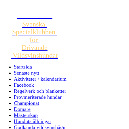
SSDV
Svenska
Specialklubben
för
Drivande
Vildsvinshundar
Startsida
Senaste nytt
Aktiviteter / kalendarium
Facebook
Regelverk och blanketter
Provmeriterade hundar
Championat
Domare
Mästerskap
Hundutställningar
Godkända vildsvinshägn