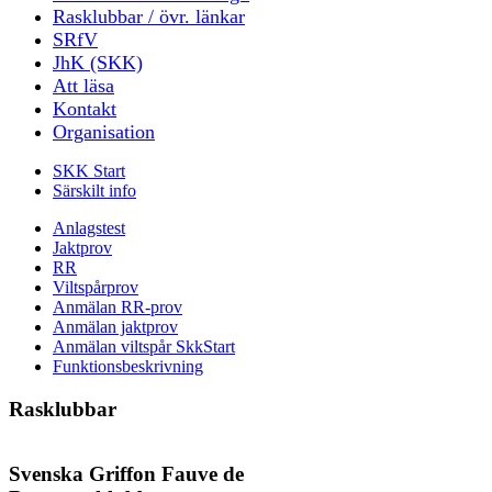
Rasklubbar / övr. länkar
SRfV
JhK (SKK)
Att läsa
Kontakt
Organisation
SKK Start
Särskilt info
Anlagstest
Jaktprov
RR
Viltspårprov
Anmälan RR-prov
Anmälan jaktprov
Anmälan viltspår SkkStart
Funktionsbeskrivning
Rasklubbar
Svenska Griffon Fauve de