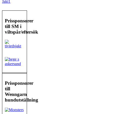
Prissponsorer
till SM i
viltspår/eftersök
Prissponsorer
till
Wenngarn
hundutställning