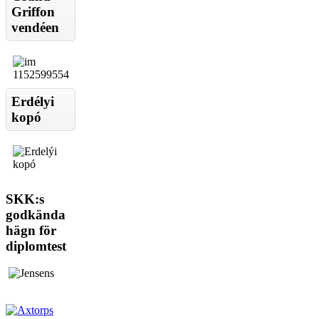
Griffon
vendéen
Erdélyi
kopó
SKK:s
godkända
hägn för
diplomtest