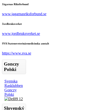
Jägarnas Riksförbund
www.jagarnasriksforbund.se
Jordbruksverket
www.jordbruksverket.se
SVA Statensveterinärmedicinska anstalt
https://www.sva.se
Gonczy
Polski
Svenska
Rasklubben
Gonczy
Polski
Slovenský