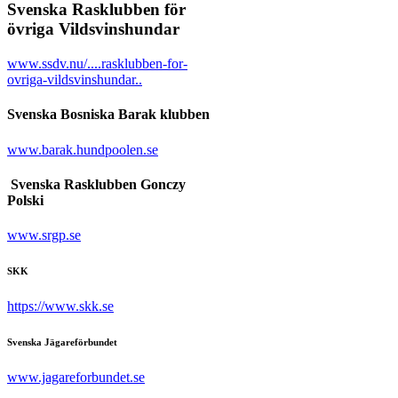
Svenska Rasklubben för
övriga Vildsvinshundar
www.ssdv.nu/....rasklubben-for-
ovriga-vildsvinshundar..
Svenska Bosniska Barak klubben
www.barak.hundpoolen.se
Svenska Rasklubben Gonczy
Polski
www.srgp.se
SKK
https://www.skk.se
Svenska Jägareförbundet
www.jagareforbundet.se