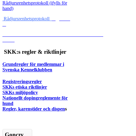
Rådjursrenhetsprotokoll (ifylls för
hand)
Rådjursrenhetsprotokoll
SKK:s regler & riktlinjer
Grundregler för medlemmar i
Svenska Kennelklubben
Registreringsregler
SKKs etiska riktlinjer
SKKs miljöpolicy
Nationellt dopingreglemente för
hund
Regler, karenstider och dispen
s
Gonczy