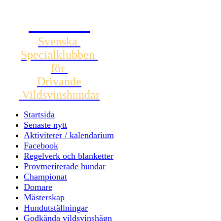
SSDV
Svenska
Specialklubben
för
Drivande
Vildsvinshundar
Startsida
Senaste nytt
Aktiviteter / kalendarium
Facebook
Regelverk och blanketter
Provmeriterade hundar
Championat
Domare
Mästerskap
Hundutställningar
Godkända vildsvinshägn