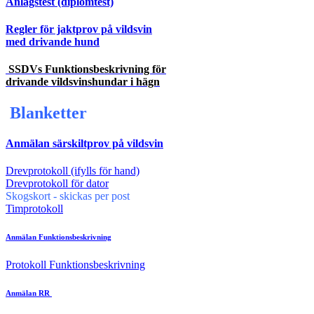
Anlagstest (diplomtest)
Regler för jaktprov på vildsvin
med drivande hund
SSDVs Funktionsbeskrivning för
drivande vildsvinshundar i hägn
Blanketter
Anmälan särskiltprov på vildsvin
Drevprotokoll (ifylls för hand)
Drevprotokoll för dator
Skogskort - skickas per post
Timprotokoll
Anmälan Funktionsbeskrivning
Protokoll Funktionsbeskrivning
Anmälan RR