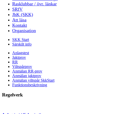
Rasklubbar / övr. länkar
SRfV
JhK (SKK)
Att läsa
Kontakt
Organisation
SKK Start
Särskilt info
Anlagstest
Jaktprov
RR
Viltspårprov
Anmälan RR-prov
Anmälan jaktprov
Anmälan viltspår SkkStart
Funktionsbeskrivning
Regelverk