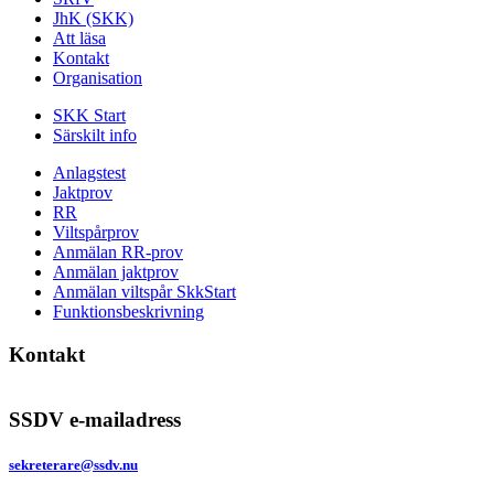
JhK (SKK)
Att läsa
Kontakt
Organisation
SKK Start
Särskilt info
Anlagstest
Jaktprov
RR
Viltspårprov
Anmälan RR-prov
Anmälan jaktprov
Anmälan viltspår SkkStart
Funktionsbeskrivning
Kontakt
SSDV e-mailadress
sekreterare@ssdv.nu