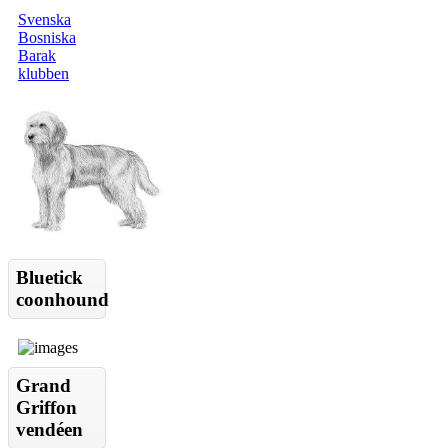
Svenska
Bosniska
Barak
klubben
Bluetick
coonhound
Grand
Griffon
vendéen