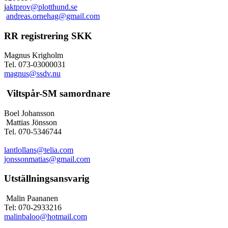
j
aktprov@plotthund.se
andreas.ornehag@gmail.com
RR registrering SKK
Magnus Krigholm
Tel. 073-03000031
magnus@ssdv.nu
Viltspår-SM samordnare
Boel Johansson
Mattias Jönsson
Tel. 070-5346744
l
antlollans@telia.com
jonssonmatias@gmail.com
Utställningsansvarig
Malin Paananen
Tel: 070-2933216
malinbaloo@hotmail.com