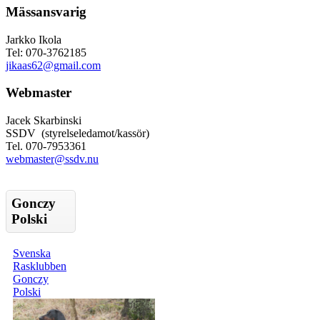
Mässansvarig
Jarkko Ikola
Tel: 070-3762185
jikaas62@gmail.com
Webmaster
Jacek Skarbinski
SSDV (styrelseledamot/kassör)
Tel. 070-7953361
webmaster@ssdv.nu
Gonczy
Polski
Svenska
Rasklubben
Gonczy
Polski