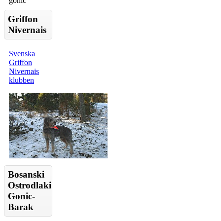
Griffon
Nivernais
Svenska
Griffon
Nivernais
klubben
Bosanski
Ostrodlaki
Gonic-
Barak