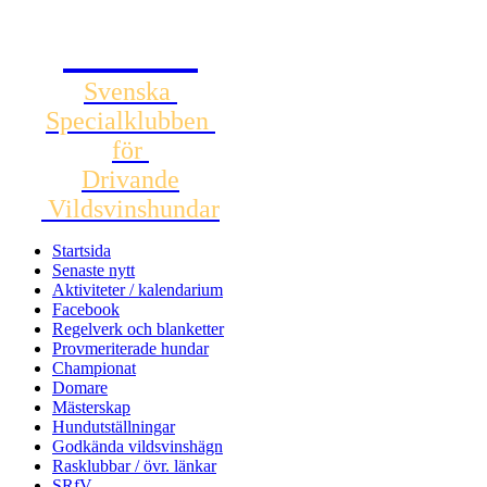
SSDV
Svenska
Specialklubben
för
Drivande
Vildsvinshundar
Startsida
Senaste nytt
Aktiviteter / kalendarium
Facebook
Regelverk och blanketter
Provmeriterade hundar
Championat
Domare
Mästerskap
Hundutställningar
Godkända vildsvinshägn
Rasklubbar / övr. länkar
SRfV