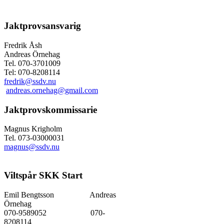
Jaktprovsansvarig
Fredrik Åsh
Andreas Örnehag
Tel. 070-3701009
Tel: 070-8208114
fredrik@ssdv.nu
andreas.ornehag@gmail.com
Jaktprovskommissarie
Magnus Krigholm
Tel. 073-03000031
magnus@ssdv.nu
Viltspår SKK Start
Emil Bengtsson Andreas
Örnehag
070-9589052 070-
8208114